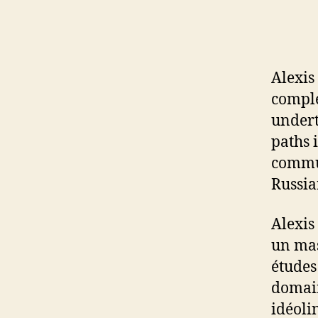
Alexis
comple
undert
paths 
commun
Russia
Alexis
un mas
études
domain
idéolin