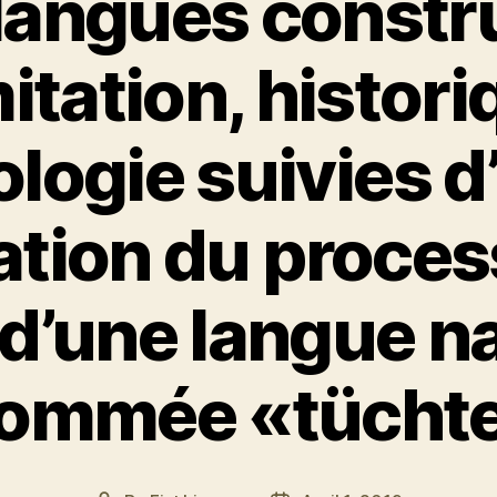
langues constr
mitation, histori
ologie suivies d
ration du proce
 d’une langue n
ommée «tücht