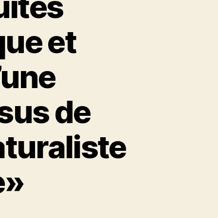
uites
que et
’une
ssus de
aturaliste
e»