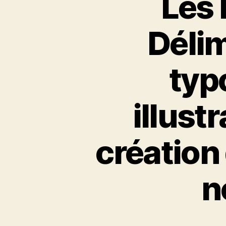
Les 
Déli
typ
illust
création
n