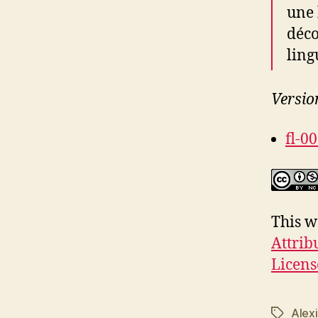
une 
déco
ling
Versio
fl-0
This w
Attrib
Licens
Alex
Tags