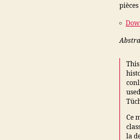
pièces 
Down
Abstra
This
hist
conl
used
Tüch
Ce m
clas
la d