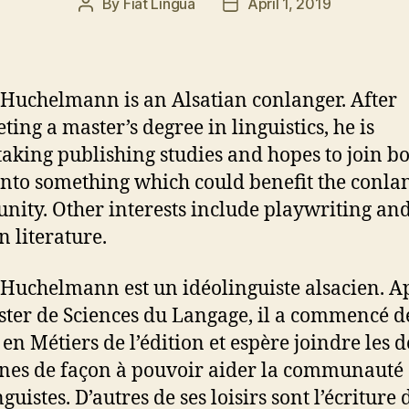
By
Fiat Lingua
April 1, 2019
Post
Post
author
date
 Huchelmann is an Alsatian conlanger. After
ting a master’s degree in linguistics, he is
aking publishing studies and hopes to join b
into something which could benefit the conla
ity. Other interests include playwriting an
n literature.
 Huchelmann est un idéolinguiste alsacien. A
ter de Sciences du Langage, il a commencé d
 en Métiers de l’édition et espère joindre les 
es de façon à pouvoir aider la communauté 
guistes. D’autres de ses loisirs sont l’écriture 