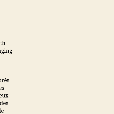
oth
nging
d
près
es
deux
des
de