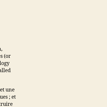
n,
s (or
ology
alled
 et une
es ; et
truire